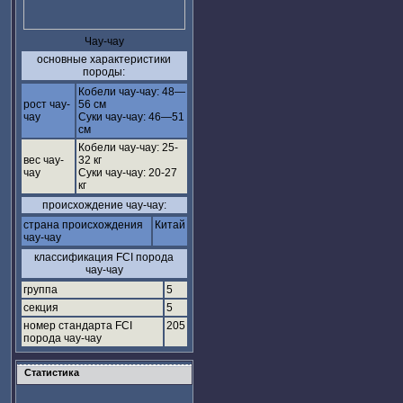
Чау-чау
основные характеристики
породы:
Кобели чау-чау: 48—
рост чау-
56 см
чау
Суки чау-чау: 46—51
см
Кобели чау-чау: 25-
вес чау-
32 кг
чау
Суки чау-чау: 20-27
кг
происхождение чау-чау:
страна происхождения
Китай
чау-чау
классификация FCI порода
чау-чау
группа
5
секция
5
номер стандарта FCI
205
порода чау-чау
Статистика