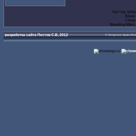
Чау-Чау. Шпи
Вязки
Chow-c
Breeding:litters
разработка сайта Пестов С.В, 2012
© Авторское право.Коп